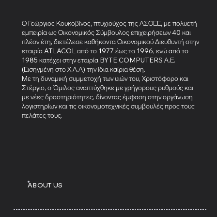
Ο Γεώργιος Κουκοβίνος, πτυχιούχος της ΑΣΟΕΕ, με πολυετή
εμπειρία ως Οικονομικός Σύμβουλος επιχειρήσεων 40 και
πλέον έτη, διετέλεσε καθήκοντα Οικονομικού Διευθυντή στην
εταιρία ATLACOL από το 1977 έως το 1996, ενώ από το
1985 κατέχει στην εταιρία BYTE COMPUTERS Α.Ε.
(Εισηγμένη στο Χ.Α.Α) την ίδια καίρια θέση.
Με τη δυναμική συμμετοχή των υιών του, Χριστόφορο και
Στέργιο, ο Όμιλος αναπτύχθηκε με γρήγορους ρυθμούς και
με νέες δραστηριότητες, δίνοντας έμφαση στην οργάνωση
λογιστηρίων και τις οικονομοτεχνικές συμβουλές προς τους
πελάτες τους.
ABOUT US