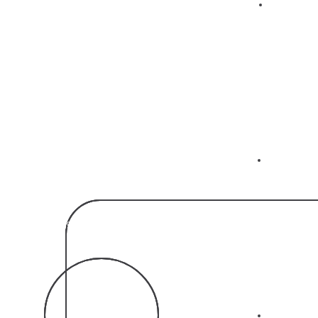
01
1000+
Ικανοποιημένοι πελάτες
02
200
Επιχειρήσεις που Εξυπηρετούνται