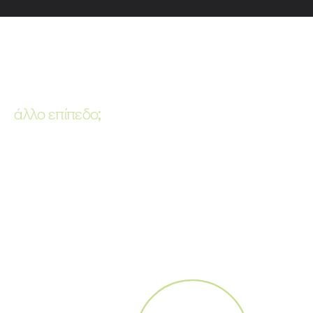
Έτοιμοι να ανεβάσουμε τα
οικονομικά σας σε
άλλο επίπεδο;
Είμαστε εδώ για εσάς! Συμπληρώστε τη φόρμα και ένας ειδικός από
την ομάδα μας θα επικοινωνήσει μαζί σας.
ΞΕΚΙΝΗΣΤΕ ΣΗΜΕΡΑ