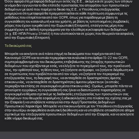
Όσον αφορά στη μεταφορά δεδομένων εκτός της Ε.Ε. , ακόμη και σε χώρες των οποίων
οι νόμοι δεν εγγυώνται το ίδιο επίπεδο προστασίας του απορρήτου των προσωπικών
δεδομένων με αυτό που παρέχει το δίκαιο της Ε.Ε., ο Υπεύθυνος επεξεργασίας
ενημερώνει ότι η μεταφορά θα πραγματοποιείται σε κάθε περίπτωση σύμφωνα με τις
μεθόδους που επιτρέπονται από τον GDPR, όπως για παράδειγμα με βάση τη
συγκατάθεση του καταναλωτή και του χρήστη, με βάση τις τυποποιημένες συμβατικές
ρήτρες που έχουν εγκριθεί από την Ευρωπαϊκή Επιτροπή, επιλέγοντας μέρη που
συμμετέχουν σε διεθνή προγράμματα για την ελεύθερη κυκλοφορία των δεδομένων
(π.χ. ΕΕ-ΗΠΑ Privacy Shield) ή που υλοποιούνται σε χώρες που θεωρούνται ασφαλείς
από την Ευρωπαϊκή Επιτροπή.
Τα δικαιώματά σας
Μπορείτε να ασκήσετε ανά πάσα στιγμή τα δικαιώματα που παρέχονται από τον
Κανονισμό GDPR και τα οποία περιγράφονται αναλυτικά στα άρθρα 15-22 του GDPR,
συμπεριλαμβανομένου του δικαιώματος επιβεβαίωσης της ύπαρξης προσωπικών
δεδομένων που σχετίζονται με εσάς, να ελέγξετε το περιεχόμενό τους, την προέλευσή
τους, την ορθότητά τους, τη θέση τους, να ζητήσετε αντίγραφο, να ζητήσετε διόρθωση και
σε περιπτώσεις που προβλέπονται από τον νόμο, να ζητήσετε τον περιορισμό της
επεξεργασίας τους, τη διαγραφή τους, να αντιταχθείτε σε δραστηριότητες άμεσης
επικοινωνίας, να αντιταχθείτε σε δραστηριότητες άμεσου μάρκετινγκ (οι οποίες
περιορίζονται επίσης σε συγκεκριμένα μέσα επικοινωνίας). Ομοίως, μπορείτε πάντα να
αποσύρετε εγγράφως τη συγκατάθεσή σας ή/και να διατυπώσετε παρατηρήσεις σε
συγκεκριμένα θέματα σχετικά με τις διαδικασίες επεξεργασίας των προσωπικών σας
δεδομένων που θεωρείτε εσφαλμένες ή αδικαιολόγητες στο πλαίσιο της σχέσης σας με
την Εταιρεία ή να υποβάλετε καταγγελία στην Αρχή Προστασίας Δεδομένων
Προσωπικού Χαρακτήρα. Μπορείτε να επικοινωνήσετε με τον Υπεύθυνο επεξεργασίας
στην ανωτέρω αναφερθείσα αναλυτική διεύθυνση και να υποβάλετε οποιαδήποτε αίτημα
σχετικά με την επεξεργασία προσωπικών δεδομένων από την Εταιρεία, και να ασκήσετε
κάθε νόμιμο δικαίωμά σας.