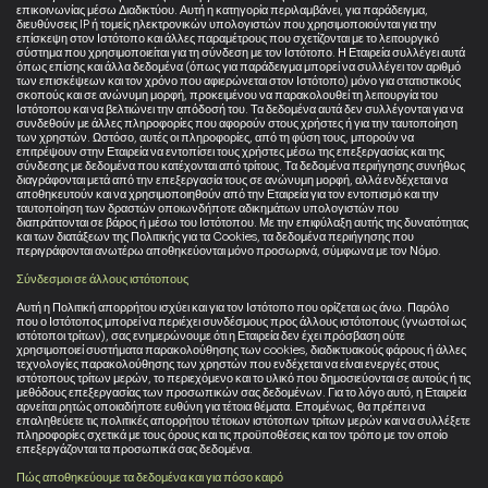
επικοινωνίας μέσω Διαδικτύου. Αυτή η κατηγορία περιλαμβάνει, για παράδειγμα,
διευθύνσεις IP ή τομείς ηλεκτρονικών υπολογιστών που χρησιμοποιούνται για την
επίσκεψη στον Ιστότοπο και άλλες παραμέτρους που σχετίζονται με το λειτουργικό
σύστημα που χρησιμοποιείται για τη σύνδεση με τον Ιστότοπο. Η Εταιρεία συλλέγει αυτά
όπως επίσης και άλλα δεδομένα (όπως για παράδειγμα μπορεί να συλλέγει τον αριθμό
των επισκέψεων και τον χρόνο που αφιερώνεται στον Ιστότοπο) μόνο για στατιστικούς
σκοπούς και σε ανώνυμη μορφή, προκειμένου να παρακολουθεί τη λειτουργία του
Ιστότοπου και να βελτιώνει την απόδοσή του. Τα δεδομένα αυτά δεν συλλέγονται για να
συνδεθούν με άλλες πληροφορίες που αφορούν στους χρήστες ή για την ταυτοποίηση
των χρηστών. Ωστόσο, αυτές οι πληροφορίες, από τη φύση τους, μπορούν να
επιτρέψουν στην Εταιρεία να εντοπίσει τους χρήστες μέσω της επεξεργασίας και της
σύνδεσης με δεδομένα που κατέχονται από τρίτους. Τα δεδομένα περιήγησης συνήθως
διαγράφονται μετά από την επεξεργασία τους σε ανώνυμη μορφή, αλλά ενδέχεται να
αποθηκευτούν και να χρησιμοποιηθούν από την Εταιρεία για τον εντοπισμό και την
ταυτοποίηση των δραστών οποιωνδήποτε αδικημάτων υπολογιστών που
διαπράττονται σε βάρος ή μέσω του Ιστότοπου. Με την επιφύλαξη αυτής της δυνατότητας
και των διατάξεων της Πολιτικής για τα Cookies, τα δεδομένα περιήγησης που
περιγράφονται ανωτέρω αποθηκεύονται μόνο προσωρινά, σύμφωνα με τον Νόμο.
Σύνδεσμοι σε άλλους ιστότοπους
Αυτή η Πολιτική απορρήτου ισχύει και για τον Ιστότοπο που ορίζεται ως άνω. Παρόλο
που ο Ιστότοπος μπορεί να περιέχει συνδέσμους προς άλλους ιστότοπους (γνωστοί ως
ιστότοποι τρίτων), σας ενημερώνουμε ότι η Εταιρεία δεν έχει πρόσβαση ούτε
χρησιμοποιεί συστήματα παρακολούθησης των cookies, διαδικτυακούς φάρους ή άλλες
τεχνολογίες παρακολούθησης των χρηστών που ενδέχεται να είναι ενεργές στους
ιστότοπους τρίτων μερών, το περιεχόμενο και το υλικό που δημοσιεύονται σε αυτούς ή τις
μεθόδους επεξεργασίας των προσωπικών σας δεδομένων. Για το λόγο αυτό, η Εταιρεία
αρνείται ρητώς οποιαδήποτε ευθύνη για τέτοια θέματα. Επομένως, θα πρέπει να
επαληθεύετε τις πολιτικές απορρήτου τέτοιων ιστότοπων τρίτων μερών και να συλλέξετε
πληροφορίες σχετικά με τους όρους και τις προϋποθέσεις και τον τρόπο με τον οποίο
επεξεργάζονται τα προσωπικά σας δεδομένα.
Πώς αποθηκεύουμε τα δεδομένα και για πόσο καιρό