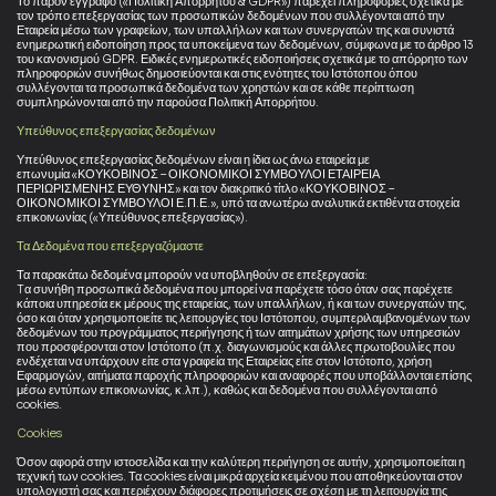
Το παρόν έγγραφο («Πολιτική Απορρήτου & GDPR») παρέχει πληροφορίες σχετικά με
τον τρόπο επεξεργασίας των προσωπικών δεδομένων που συλλέγονται από την
Εταιρεία μέσω των γραφείων, των υπαλλήλων και των συνεργατών της και συνιστά
ενημερωτική ειδοποίηση προς τα υποκείμενα των δεδομένων, σύμφωνα με το άρθρο 13
του κανονισμού GDPR. Ειδικές ενημερωτικές ειδοποιήσεις σχετικά με το απόρρητο των
πληροφοριών συνήθως δημοσιεύονται και στις ενότητες του Ιστότοπου όπου
συλλέγονται τα προσωπικά δεδομένα των χρηστών και σε κάθε περίπτωση
συμπληρώνονται από την παρούσα Πολιτική Απορρήτου.
Υπεύθυνος επεξεργασίας δεδομένων
Υπεύθυνος επεξεργασίας δεδομένων είναι η ίδια ως άνω εταιρεία με
επωνυμία «ΚΟΥΚΟΒΙΝΟΣ – ΟΙΚΟΝΟΜΙΚΟΙ ΣΥΜΒΟΥΛΟΙ ΕΤΑΙΡΕΙΑ
ΠΕΡΙΩΡΙΣΜΕΝΗΣ ΕΥΘΥΝΗΣ» και τον διακριτικό τίτλο «ΚΟΥΚΟΒΙΝΟΣ –
ΟΙΚΟΝΟΜΙΚΟΙ ΣΥΜΒΟΥΛΟΙ Ε.Π.Ε.», υπό τα ανωτέρω αναλυτικά εκτιθέντα στοιχεία
επικοινωνίας («Υπεύθυνος επεξεργασίας»).
Τα Δεδομένα που επεξεργαζόμαστε
Τα παρακάτω δεδομένα μπορούν να υποβληθούν σε επεξεργασία:
Tα συνήθη προσωπικά δεδομένα που μπορεί να παρέχετε τόσο όταν σας παρέχετε
κάποια υπηρεσία εκ μέρους της εταιρείας, των υπαλλήλων, ή και των συνεργατών της,
όσο και όταν χρησιμοποιείτε τις λειτουργίες του Ιστότοπου, συμπεριλαμβανομένων των
δεδομένων του προγράμματος περιήγησης ή των αιτημάτων χρήσης των υπηρεσιών
που προσφέρονται στον Ιστότοπο (π.χ. διαγωνισμούς και άλλες πρωτοβουλίες που
ενδέχεται να υπάρχουν είτε στα γραφεία της Εταιρείας είτε στον Ιστότοπο, χρήση
Εφαρμογών, αιτήματα παροχής πληροφοριών και αναφορές που υποβάλλονται επίσης
μέσω εντύπων επικοινωνίας, κ.λπ.), καθώς και δεδομένα που συλλέγονται από
cookies.
Cookies
Όσον αφορά στην ιστοσελίδα και την καλύτερη περιήγηση σε αυτήν, χρησιμοποιείται η
τεχνική των cookies. Τα cookies είναι μικρά αρχεία κειμένου που αποθηκεύονται στον
υπολογιστή σας και περιέχουν διάφορες προτιμήσεις σε σχέση με τη λειτουργία της