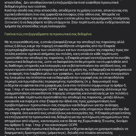
ιστοσελίδας. Δεν αποθηκεύονται ή επεξεργάζονται ποτέ ευαίσθητα προσωπικά
δεδομένα μέσω των cookies.
Κατά την είσοδό σας στην ιστοσελίδα, αποδέχεστε τη χρήση cookies, απαντώντας στη
σχετική ειδοποίηση που σας εμφανίζεται συναφώς στην οθόνη σας. Μπορείτε να
απενεργοποιήσετε την αποθήκευση των cookies μέσω του προγράμματος πλοήγησης
(browser) ή να διαγράψετε τα ήδη υπάρχοντα. Στην περίπτωση αυτήν ενδέχεται κάποια
τμήματα της ιστοσελίδας να μη λειτουργούν.
Γιατί και πώς επεξεργαζόμαστε τα προσωπικά σας δεδομένα
Με τη συγκατάθεσή σας, η οποία εξασφαλίζεται με την αποδοχή της παρούσης αλλά
ούτως ή άλλως και με την παροχή οποιασδήποτε υπηρεσίας από την Εταιρεία
(συμπεριλαμβανομένων των υπαλλήλων και των συνεργατών της εταιρείας) προς τον
πελάτη κατόπιν σχετικού αιτήματος του πελάτη, και η οποία σε κάθε περίπτωση
προϋποθέτει την αποδοχή της παρούσης, η Εταιρεία μπορεί να επεξεργαστεί τα συνήθη
προσωπικά δεδομένα σας, ώστε να διασφαλίσει ότι θα μπορείτε να επωφεληθείτε από
τις διαθέσιμες υπηρεσίες και λειτουργίες και να βελτιστοποιήσει την απόδοσή τους, να
συγκεντρώσει στατιστικά στοιχεία σχετικά με τη χρήση της, να διαχειρίζεται τα αιτήματα και
τις αναφορές που λαμβάνει μέσω των γραφείων, των υπαλλήλων και των συνεργατών
της ή και μέσω του Ιστότοπου και να διαχειρίζεται την εγγραφή σας σε οποιεσδήποτε
περιοχές και πρωτοβουλίες περιορισμένης πρόσβασης (π.χ. διαγωνισμοί) που
ενδέχεται να υφίστανται στα γραφεία μας ή και στον Ιστότοπο σύμφωνα με το άρθρο 6,
παρ. 1.περ. α’ του κανονισμού GDPR. Δια της αποδοχής της παρούσης αλλά και με την
πραγματοποίηση οποιασδήποτε παροχής υπηρεσίας και συναλλαγής με τον πελάτη η
οποία σε κάθε περίπτωση προϋποθέτει την αποδοχή της παρούσης, μεταξύ άλλων,
συναινείτε και παρέχετε στην Εταιρεία την άδειά σας προς χρησιμοποίηση των
προβλεπόμενων προσωπικών σας στοιχείων και δεδομένων για την ανάληψη,
περαίωση, και τιμολόγηση των παρεχόμενων προς εσάς υπηρεσιών τόσο από την ίδια
την εταιρεία, όσο και από τους υπαλλήλους και συνεργάτες της. Η Εταιρεία μπορεί επίσης
να επεξεργαστεί τα προσωπικά σας δεδομένα για την εκπλήρωση υποχρεώσεων που
απορρέουν από νόμους, κανονισμούς και το δίκαιο της Ευρωπαϊκής Ένωσης, δυνάμει
του άρθρου 6, παρ. 1 περ. γ’ του κανονισμού GDPR.
Επίσης τα συνήθη προσωπικά δεδομένα σας ενδέχεται ακόμη να χρησιμοποιηθούν σε
διαφημιστικές δραστηριότητες (μάρκετινγκ), δηλαδή στο πλαίσιο αποστολής