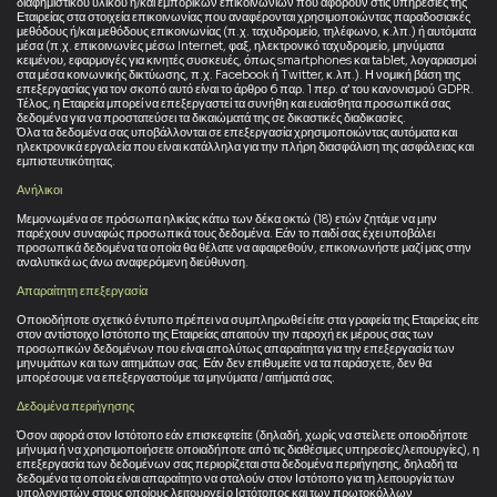
διαφημιστικού υλικού ή/και εμπορικών επικοινωνιών που αφορούν στις υπηρεσίες της
Εταιρείας στα στοιχεία επικοινωνίας που αναφέρονται χρησιμοποιώντας παραδοσιακές
μεθόδους ή/και μεθόδους επικοινωνίας (π.χ. ταχυδρομείο, τηλέφωνο, κ.λπ.) ή αυτόματα
μέσα (π.χ. επικοινωνίες μέσω Internet, φαξ, ηλεκτρονικό ταχυδρομείο, μηνύματα
κειμένου, εφαρμογές για κινητές συσκευές, όπως smartphones και tablet, λογαριασμοί
στα μέσα κοινωνικής δικτύωσης, π.χ. Facebook ή Twitter, κ.λπ.). Η νομική βάση της
επεξεργασίας για τον σκοπό αυτό είναι το άρθρο 6 παρ. 1 περ. α’ του κανονισμού GDPR.
Τέλος, η Εταιρεία μπορεί να επεξεργαστεί τα συνήθη και ευαίσθητα προσωπικά σας
δεδομένα για να προστατεύσει τα δικαιώματά της σε δικαστικές διαδικασίες.
Όλα τα δεδομένα σας υποβάλλονται σε επεξεργασία χρησιμοποιώντας αυτόματα και
ηλεκτρονικά εργαλεία που είναι κατάλληλα για την πλήρη διασφάλιση της ασφάλειας και
εμπιστευτικότητας.
Ανήλικοι
Μεμονωμένα σε πρόσωπα ηλικίας κάτω των δέκα οκτώ (18) ετών ζητάμε να μην
παρέχουν συναφώς προσωπικά τους δεδομένα. Εάν το παιδί σας έχει υποβάλει
προσωπικά δεδομένα τα οποία θα θέλατε να αφαιρεθούν, επικοινωνήστε μαζί μας στην
αναλυτικά ως άνω αναφερόμενη διεύθυνση.
Απαραίτητη επεξεργασία
Οποιοδήποτε σχετικό έντυπο πρέπει να συμπληρωθεί είτε στα γραφεία της Εταιρείας είτε
στον αντίστοιχο Ιστότοπο της Εταιρείας απαιτούν την παροχή εκ μέρους σας των
προσωπικών δεδομένων που είναι απολύτως απαραίτητα για την επεξεργασία των
μηνυμάτων και των αιτημάτων σας. Εάν δεν επιθυμείτε να τα παράσχετε, δεν θα
μπορέσουμε να επεξεργαστούμε τα μηνύματα / αιτήματά σας.
Δεδομένα περιήγησης
Όσον αφορά στον Ιστότοπο εάν επισκεφτείτε (δηλαδή, χωρίς να στείλετε οποιοδήποτε
μήνυμα ή να χρησιμοποιήσετε οποιαδήποτε από τις διαθέσιμες υπηρεσίες/λειτουργίες), η
επεξεργασία των δεδομένων σας περιορίζεται στα δεδομένα περιήγησης, δηλαδή τα
δεδομένα τα οποία είναι απαραίτητο να σταλούν στον Ιστότοπο για τη λειτουργία των
υπολογιστών στους οποίους λειτουργεί ο Ιστότοπος και των πρωτοκόλλων