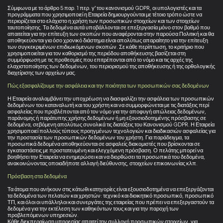
Σύμφωνα με το άρθρο 5 παρ. 1 περ. γ’ του κανονισμού GDPR, οι υπολογιστές και τα
προγράμματα που χρησιμοποιεί η Εταιρεία δημιουργούνται με τέτοιο τρόπο ώστε να
περιορίζεται στο ελάχιστο η χρήση των προσωπικών στοιχείων και των στοιχείων
ταυτοποίησης. Τα δεδομένα αυτά υποβάλλονται σε επεξεργασία μόνο στον βαθμό που
απαιτείται για την επίτευξη των σκοπών που αναφέρονται στην παρούσα Πολιτική και θα
αποθηκεύονται για όσο χρονικό διάστημα είναι απολύτως απαραίτητο για την επίτευξη
των συγκεκριμένων επιδιωκόμενων σκοπών. Σε κάθε περίπτωση, το κριτήριο που
χρησιμοποιείται για τον καθορισμό της περιόδου αποθήκευσης βασίζεται στη
συμμόρφωση με τις προθεσμίες που επιτρέπονται από το νόμο και τις αρχές της
ελαχιστοποίησης των δεδομένων, του περιορισμού της αποθήκευσης ή της ορθολογικής
διαχείρισης των αρχείων μας.
Πώς εξασφαλίζουμε την ασφάλεια και την ποιότητα των προσωπικών σας δεδομένων
Η Εταιρεία αναλαμβάνει την υποχρέωση να διασφαλίζει την ασφάλεια των προσωπικών
δεδομένων του καταναλωτή και του χρήστη και να συμμορφώνεται με τις διατάξεις περί
ασφαλείας που προβλέπονται από τον νόμο για την αποφυγή απώλειας δεδομένων,
παράνομης ή παράτυπης χρήσης δεδομένων ή μη εξουσιοδοτημένης πρόσβασης σε
δεδομένα, σεβόμενη απολύτως συνολικά τις διατάξεις του Κανονισμού GDPR. Η Εταιρεία
χρησιμοποιεί πολλούς τύπους προηγμένων τεχνολογιών και διαδικασιών ασφαλείας για
την προστασία των προσωπικών δεδομένων του χρήστη. Για παράδειγμα, τα
προσωπικά δεδομένα αποθηκεύονται σε ασφαλείς διακομιστές που βρίσκονται σε
εγκαταστάσεις με προστατευμένη και ελεγχόμενη πρόσβαση. Ο πελάτης μπορεί να
βοηθήσει την Εταιρεία να ενημερώσει και να διορθώσει τα προσωπικά του δεδομένα,
ανακοινώνοντας οποιαδήποτε αλλαγή διεύθυνσης, στοιχείων επικοινωνίας κλπ.
Πρόσβαση στα δεδομένα
Τα άτομα που ανήκουν στις κάτωθι κατηγορίες είναι εξουσιοδοτημένα να επεξεργάζονται
τα δεδομένα των πελατών και χρηστών: τεχνικό και διοικητικό προσωπικό, προσωπικό
ΤΠ, και όλοι οι υπάλληλοι και συνεργάτες της εταιρείας που πρέπει να επεξεργαστούν τα
δεδομένα για την εκτέλεση των καθηκόντων τους και για την παροχή των
προβλεπόμενων υπηρεσιών.
Κάθε διεκπεραίωση υπηρεσίας απαιτεί την συλλογή προσωπικών στοιχείων, για