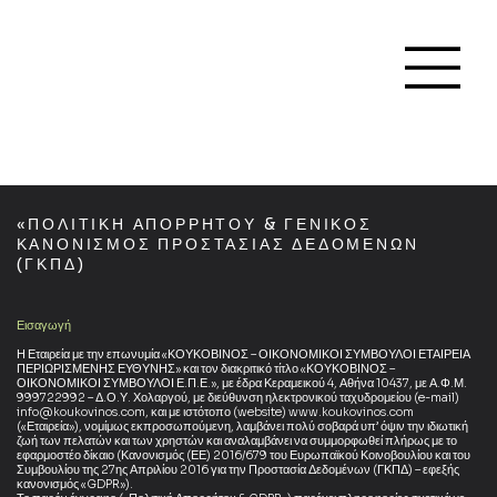
«ΠΟΛΙΤΙΚΗ ΑΠΟΡΡΗΤΟΥ & ΓΕΝΙΚΟΣ
ΚΑΝΟΝΙΣΜΟΣ ΠΡΟΣΤΑΣΙΑΣ ΔΕΔΟΜΕΝΩΝ
(ΓΚΠΔ)
Εισαγωγή
Η Εταιρεία με την επωνυμία «ΚΟΥΚΟΒΙΝΟΣ – ΟΙΚΟΝΟΜΙΚΟΙ ΣΥΜΒΟΥΛΟΙ ΕΤΑΙΡΕΙΑ
ΠΕΡΙΩΡΙΣΜΕΝΗΣ ΕΥΘΥΝΗΣ» και τον διακριτικό τίτλο «ΚΟΥΚΟΒΙΝΟΣ –
ΟΙΚΟΝΟΜΙΚΟΙ ΣΥΜΒΟΥΛΟΙ Ε.Π.Ε.», με έδρα Κεραμεικού 4, Αθήνα 10437, με Α.Φ.Μ.
999722992 – Δ.Ο.Υ. Χολαργού, με διεύθυνση ηλεκτρονικού ταχυδρομείου (e-mail)
info@koukovinos.com, και με ιστότοπο (website) www.koukovinos.com
(«Εταιρεία»), νομίμως εκπροσωπούμενη, λαμβάνει πολύ σοβαρά υπ’ όψιν την ιδιωτική
ζωή των πελατών και των χρηστών και αναλαμβάνει να συμμορφωθεί πλήρως με το
εφαρμοστέο δίκαιο (Κανονισμός (ΕΕ) 2016/679 του Ευρωπαϊκού Κοινοβουλίου και του
Συμβουλίου της 27ης Απριλίου 2016 για την Προστασία Δεδομένων (ΓΚΠΔ) – εφεξής
κανονισμός «GDPR»).