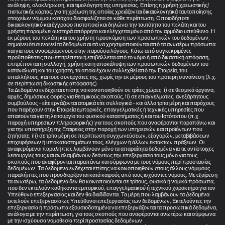
ανάληψη, ολοκλήρωση, και τιμολόγηση της υπηρεσίας. Επίσης η χρήση χρεωστικής/
πιστωτικής κάρτας, για τη χρέωση της οποίας χρειάζονται δικαιολογητικά ταυτοποίησης
στοιχείων νόμιμου κατόχου διασφαλίζεται σε κάθε περίπτωση. Οποιοδήποτε
δικαιολογητικό και έγγραφο πιστοποιεί και δηλώνει την ταυτότητα του πελάτη και του
χρήστη παραμένει αυστηρά απόρρητο και ελέγχεται μόνο από τον αρμόδιο υπεύθυνο. Η
εκ μέρους του πελάτη και του χρήστη προσκόμιση των προσωπικών του δεδομένων,
σημαίνει ότι συναινεί τα δεδομένα αυτά να χρησιμοποιούνται από τα ανωτέρω πρόσωπα
και για τους αναφερόμενους στην παρούσα λόγους. Kάτω από συγκεκριμένες
προϋποθέσεις που επιτρέπεται ή επιβάλλεται από το νόμο ή από δικαστική απόφαση,
επιτρέπονται η συλλογή, χρήση και η αποκάλυψη των προσωπικών δεδομένων του
καταναλωτή και του χρήστη, τα οποία έχουν συλλεχθεί από την Εταιρεία, του
υπαλλήλους, και τους συνεργάτες της, χωρίς την εκ μέρους του πρότερη συναίνεση (λ.χ.
σε περίπτωση δικαστικής απόφασης).
Τα Δεδομένα ενδέχεται επίσης να κοινοποιηθούν σε τρίτες χώρες: i) σε θεσμικά όργανα,
αρχές, δημόσιους φορείς για θεσμικούς σκοπούς, ii) σε επαγγελματίες, ανεξάρτητους
συμβούλους – είτε εργάζονται ατομικά είτε συλλογικά – και άλλα τρίτα μέρη και παρόχους
που παρέχουν στην Εταιρεία εμπορικές, επαγγελματικές ή τεχνικές υπηρεσίες που
απαιτούνται για τη λειτουργία του φυσικού καταστήματος ή και του Ιστότοπου (π.χ.
παροχή υπηρεσιών πληροφορικής) για τους σκοπούς που αναφέρονται παραπάνω και
για την υποστήριξη της Εταιρείας στην παροχή των υπηρεσιών και προϊόντων που
ζητήσατε, iii) σε τρίτα μέρη σε περίπτωση συγχωνεύσεων, εξαγορών, μεταβιβάσεων
επιχειρήσεων ή υποκαταστημάτων τους, ελέγχων ή άλλων έκτακτων πράξεων. Οι
αναφερόμενοι παραλήπτες λαμβάνουν μόνο τα απαραίτητα δεδομένα για τις αντίστοιχες
λειτουργίες τους και αναλαμβάνουν δεόντως την επεξεργασία τους μόνο για τους
σκοπούς που αναφέρονται παραπάνω και σύμφωνα με τους νόμους περί προστασίας
δεδομένων. Τα Δεδομένα ενδέχεται επίσης να κοινοποιηθούν στους άλλους νόμιμους
παραλήπτες που προσδιορίζονται κατά καιρούς από τους ισχύοντες νόμους. Με εξαίρεση
τα ανωτέρω, τα Δεδομένα δεν θα κοινοποιούνται σε τρίτους, φυσικά ή νομικά πρόσωπα,
που δεν εκτελούν καθήκοντα εμπορικού, επαγγελματικού ή τεχνικού χαρακτήρα για τον
Υπεύθυνο επεξεργασίας και δεν θα διαδίδονται. Τα μέρη που λαμβάνουν τα Δεδομένα
εκτελούν επεξεργασία ως Υπεύθυνοι επεξεργασίας των δεδομένων, Εκτελούντες την
επεξεργασία ή πρόσωπα εξουσιοδοτημένα να επεξεργάζονται τα προσωπικά δεδομένα,
ανάλογα με την περίπτωση, για τους σκοπούς που αναφέρονται ανωτέρω και σύμφωνα
με την ισχύουσα νομοθεσία περί προστασίας δεδομένων.