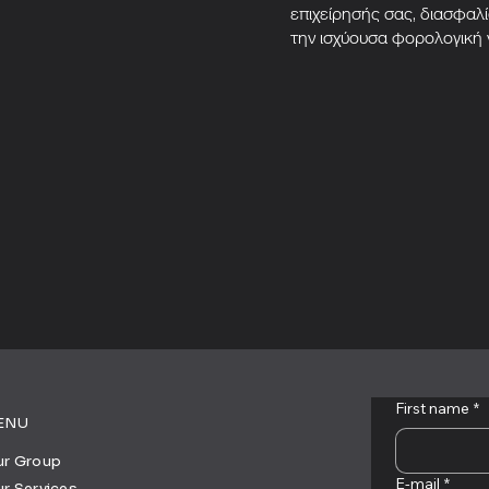
επιχείρησής σας, διασφαλ
την ισχύουσα φορολογική 
First name
*
ENU
r Group
E-mail
*
r Services