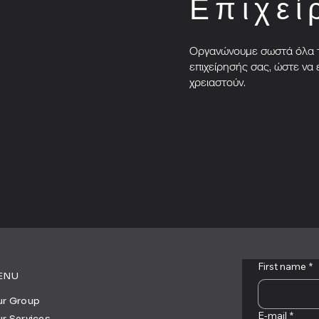
Επιχεί
Οργανώνουμε σωστά όλα τα
επιχείρησής σας, ώστε να 
χρειαστούν.
First name
*
ENU
r Group
E-mail
*
r Services