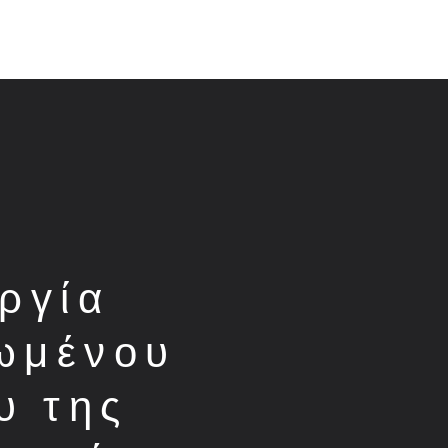
ργία
ωμένου
υ της