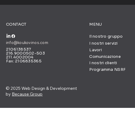
CONTACT
MENU
Il nostro gruppo
info@koukovinos.com
I nostri servizi
2106138537
Lavori
216.9000502-503
Comunicazione
211.4002004
Fax: 2106835365
I nostri clienti
Programma NSRF
© 2025 Web Design & Development
by
Because Group